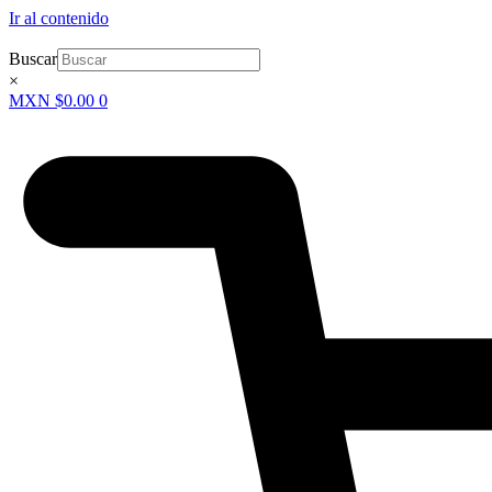
Ir al contenido
Buscar
×
MXN $
0.00
0