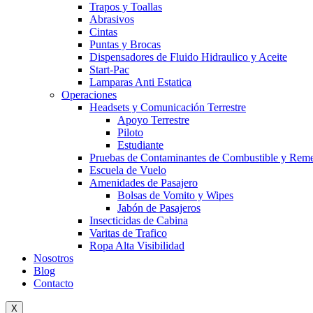
Trapos y Toallas
Abrasivos
Cintas
Puntas y Brocas
Dispensadores de Fluido Hidraulico y Aceite
Start-Pac
Lamparas Anti Estatica
Operaciones
Headsets y Comunicación Terrestre
Apoyo Terrestre
Piloto
Estudiante
Pruebas de Contaminantes de Combustible y Rem
Escuela de Vuelo
Amenidades de Pasajero
Bolsas de Vomito y Wipes
Jabón de Pasajeros
Insecticidas de Cabina
Varitas de Trafico
Ropa Alta Visibilidad
Nosotros
Blog
Contacto
X