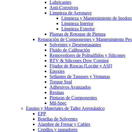
Lubricantes
Anti-Corosivos
Limpieza de Aeronave
Limpieza y Mantenimiento de Inodor
Limpieza Interior
Limpieza Exterior
Plumas de Retoque de Pintura
Reparación de Componentes y Mantenimiento Pe
Solventes y Desengrasantes
Fluido de Calibración
Removedores de Polisulfidos y Silicones
RTV & Silicones Dow Corning
Fijador de Roscas [Loctite y ASI]
Epoxies
Sellantes de Tanques y Ventanas
Torque Seal
Adhesivos Avanzados
Resinas
Pinturas de Componentes
Mil-Spec
Equipo y Materiales de Taller Aeronáutico
EPP
Botellas de Solventes
Alambre de Frenar y Cables
Cepillos y raspadores