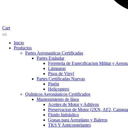
Cart
Inicio
Productos
Partes Aeronauticas Certificadas
Partes Estándar
Ferreteria de Especificacion Militar y Aeron
Lámparas
Pisos de Vinyl
Partes Certificadas Nuevas
Pistón
Helicoptero
Químicos Aeronáuticos Certificados
Mantenimiento de línea
Aceites de Motor y Aditivos
Preservacion de Motor (2XN, AF2, Camgua
Fluido hidráulico
Grasas para Aeroplano y Baleros
TKS Y Anticongelantes