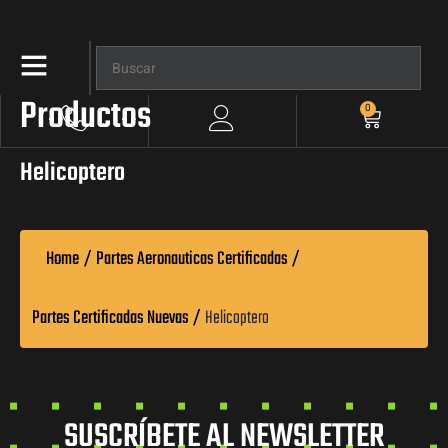
Productos
0
Helicoptero
Home
/
Partes Aeronauticas Certificadas
/
Partes Certificadas Nuevas
/
Helicoptero
SUSCRÍBETE AL NEWSLETTER