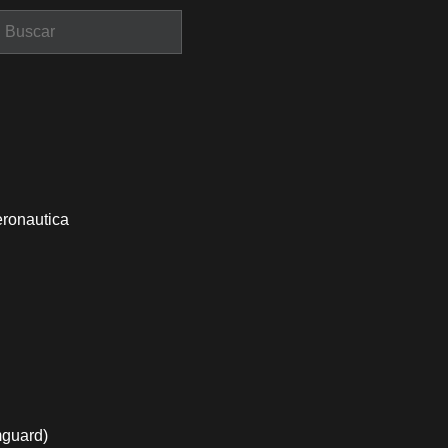
eronautica
mguard)