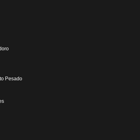
doro
to Pesado
es