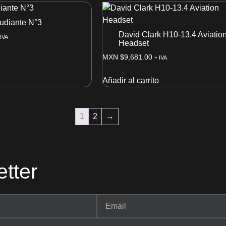
udiante N°3
David Clark H10-13.4 Aviatio
 IVA
Headset
MXN $
9,681.00
+ IVA
Añadir al carrito
1
2
→
tter