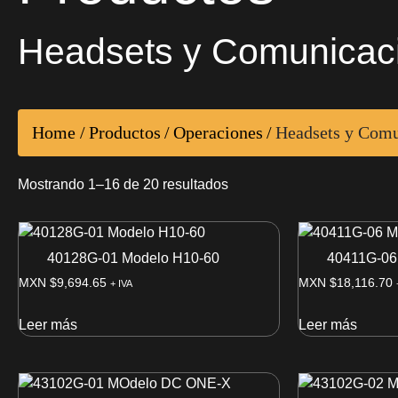
Headsets y Comunicaci
Home
/
Productos
/
Operaciones
/
Headsets y Comu
Mostrando 1–16 de 20 resultados
40128G-01 Modelo H10-60
40411G-06
MXN $
9,694.65
MXN $
18,116.70
+ IVA
Leer más
Leer más