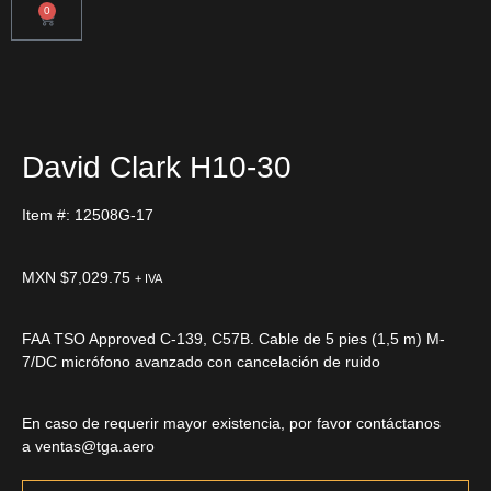
0
David Clark H10-30
Item #: 12508G-17
MXN $
7,029.75
+ IVA
FAA TSO Approved C-139, C57B. Cable de 5 pies (1,5 m) M-
7/DC micrófono avanzado con cancelación de ruido
En caso de requerir mayor existencia, por favor contáctanos
a
ventas@tga.aero