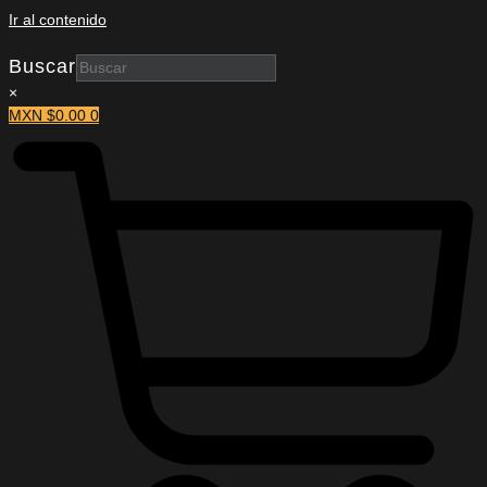
Ir al contenido
Buscar
×
MXN $
0.00
0