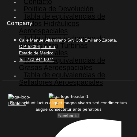
Contacto
Política de Devolución
Tabla de equivalencias de
Fluidos Hidráulicos
Company
Aeroespaciales
Tabla de equivalencias de
Calle Manuel Altamirano S/N Col. Emiliano Zapata,
Aceites para Turbinas
C.P. 52004, Lerma,
Aeroespaciales
Estado de México.
Tabla de equivalencias de
Tel. 722 944 8074
Grasas Aeroespaciales
Tabla de equivalencias de
Selladores Aeroespaciales
Erat tincidunt luctus aliquet magna viverra sed condimentum
X
augue consectetur ante penatibus
Facebook-f