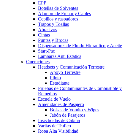
EPP
Botellas de Solventes
Alambre de Frenar y Cables
Cepillos y raspadores
Trapos y Toallas
Abrasivos
Cintas
Puntas y Brocas
Dispensadores de Fluido Hidraulico y Aceite
Start-Pac
Lamparas Anti Estatica
Operaciones
Headsets y Comunicación Terrestre
Apoyo Terrestre
Piloto
Estudiante
Pruebas de Contaminantes de Combustible y
Remedios
Escuela de Vuelo
Amenidades de Pasajero
Bolsas de Vomito y Wipes
Jabón de Pasajeros
Insecticidas de Cabina
Varitas de Trafico
Ropa Alta Visibilidad