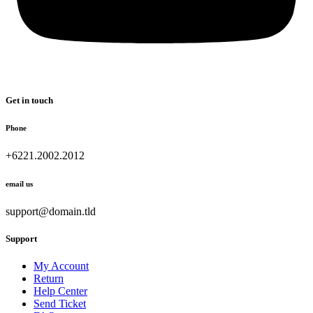
Get in touch
Phone
+6221.2002.2012
email us
support@domain.tld
Support
My Account
Return
Help Center
Send Ticket