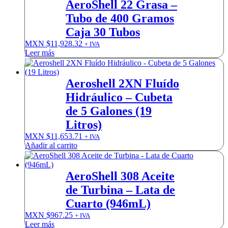
AeroShell 22 Grasa –
Tubo de 400 Gramos
Caja 30 Tubos
MXN $
11,928.32
+ IVA
Leer más
Aeroshell 2XN Fluído
Hidráulico – Cubeta
de 5 Galones (19
Litros)
MXN $
11,653.71
+ IVA
Añadir al carrito
AeroShell 308 Aceite
de Turbina – Lata de
Cuarto (946mL)
MXN $
967.25
+ IVA
Leer más