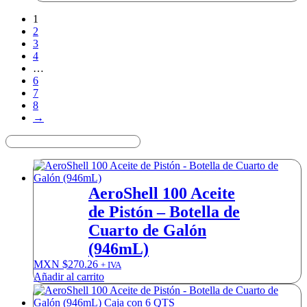
1
2
3
4
…
6
7
8
→
AeroShell 100 Aceite
de Pistón – Botella de
Cuarto de Galón
(946mL)
MXN $
270.26
+ IVA
Añadir al carrito