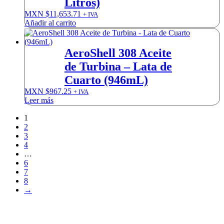
Litros)
MXN $
11,653.71
+ IVA
Añadir al carrito
AeroShell 308 Aceite
de Turbina – Lata de
Cuarto (946mL)
MXN $
967.25
+ IVA
Leer más
1
2
3
4
…
6
7
8
→