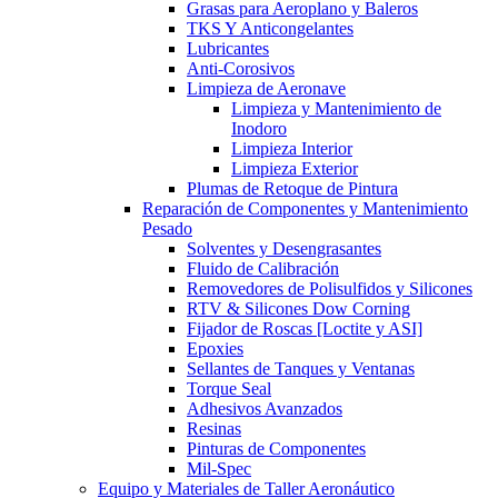
Grasas para Aeroplano y Baleros
TKS Y Anticongelantes
Lubricantes
Anti-Corosivos
Limpieza de Aeronave
Limpieza y Mantenimiento de
Inodoro
Limpieza Interior
Limpieza Exterior
Plumas de Retoque de Pintura
Reparación de Componentes y Mantenimiento
Pesado
Solventes y Desengrasantes
Fluido de Calibración
Removedores de Polisulfidos y Silicones
RTV & Silicones Dow Corning
Fijador de Roscas [Loctite y ASI]
Epoxies
Sellantes de Tanques y Ventanas
Torque Seal
Adhesivos Avanzados
Resinas
Pinturas de Componentes
Mil-Spec
Equipo y Materiales de Taller Aeronáutico