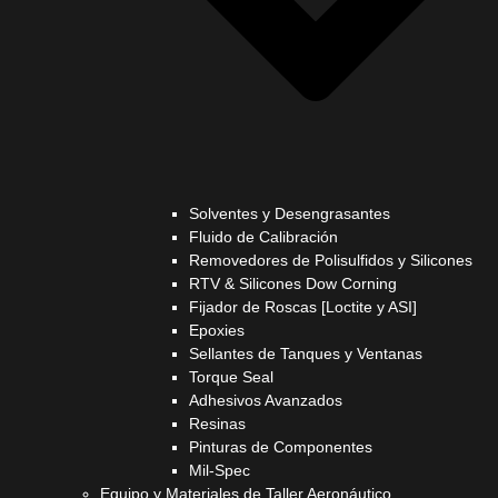
Solventes y Desengrasantes
Fluido de Calibración
Removedores de Polisulfidos y Silicones
RTV & Silicones Dow Corning
Fijador de Roscas [Loctite y ASI]
Epoxies
Sellantes de Tanques y Ventanas
Torque Seal
Adhesivos Avanzados
Resinas
Pinturas de Componentes
Mil-Spec
Equipo y Materiales de Taller Aeronáutico