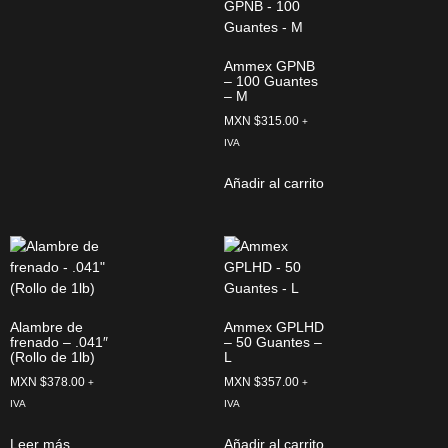
Ammex GPNB
– 100 Guantes
– M
MXN $
315.00
+
IVA
Añadir al carrito
Alambre de
Ammex GPLHD
frenado – .041″
– 50 Guantes –
(Rollo de 1lb)
L
MXN $
378.00
MXN $
357.00
+
+
IVA
IVA
Leer más
Añadir al carrito