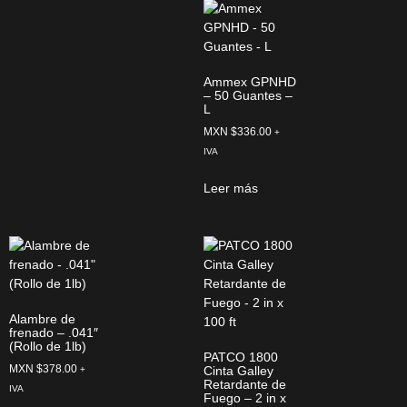
Ammex GPNHD
– 50 Guantes –
L
MXN $
336.00
+
IVA
Leer más
Alambre de
frenado – .041″
(Rollo de 1lb)
PATCO 1800
MXN $
378.00
Cinta Galley
+
Retardante de
IVA
Fuego – 2 in x