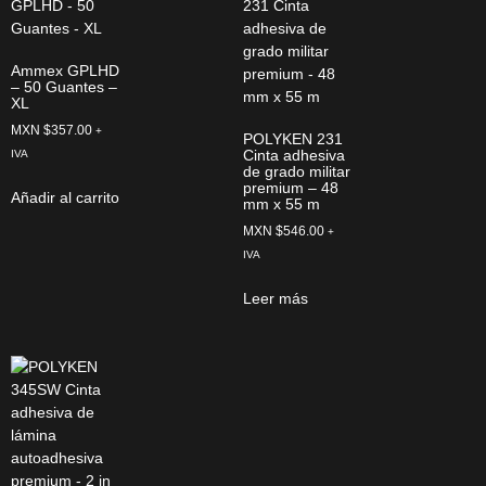
Ammex GPLHD
– 50 Guantes –
XL
MXN $
357.00
+
POLYKEN 231
Cinta adhesiva
IVA
de grado militar
premium – 48
Añadir al carrito
mm x 55 m
MXN $
546.00
+
IVA
Leer más