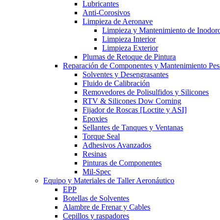
Lubricantes
Anti-Corosivos
Limpieza de Aeronave
Limpieza y Mantenimiento de Inodor
Limpieza Interior
Limpieza Exterior
Plumas de Retoque de Pintura
Reparación de Componentes y Mantenimiento Pe
Solventes y Desengrasantes
Fluido de Calibración
Removedores de Polisulfidos y Silicones
RTV & Silicones Dow Corning
Fijador de Roscas [Loctite y ASI]
Epoxies
Sellantes de Tanques y Ventanas
Torque Seal
Adhesivos Avanzados
Resinas
Pinturas de Componentes
Mil-Spec
Equipo y Materiales de Taller Aeronáutico
EPP
Botellas de Solventes
Alambre de Frenar y Cables
Cepillos y raspadores