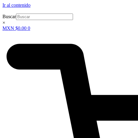
Ir al contenido
Buscar
×
MXN $
0.00
0