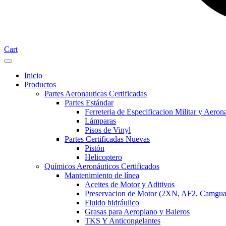
Cart
Inicio
Productos
Partes Aeronauticas Certificadas
Partes Estándar
Ferreteria de Especificacion Militar y Aeron
Lámparas
Pisos de Vinyl
Partes Certificadas Nuevas
Pistón
Helicoptero
Químicos Aeronáuticos Certificados
Mantenimiento de línea
Aceites de Motor y Aditivos
Preservacion de Motor (2XN, AF2, Camgua
Fluido hidráulico
Grasas para Aeroplano y Baleros
TKS Y Anticongelantes