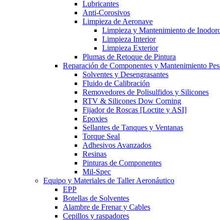
Lubricantes
Anti-Corosivos
Limpieza de Aeronave
Limpieza y Mantenimiento de Inodor
Limpieza Interior
Limpieza Exterior
Plumas de Retoque de Pintura
Reparación de Componentes y Mantenimiento Pe
Solventes y Desengrasantes
Fluido de Calibración
Removedores de Polisulfidos y Silicones
RTV & Silicones Dow Corning
Fijador de Roscas [Loctite y ASI]
Epoxies
Sellantes de Tanques y Ventanas
Torque Seal
Adhesivos Avanzados
Resinas
Pinturas de Componentes
Mil-Spec
Equipo y Materiales de Taller Aeronáutico
EPP
Botellas de Solventes
Alambre de Frenar y Cables
Cepillos y raspadores