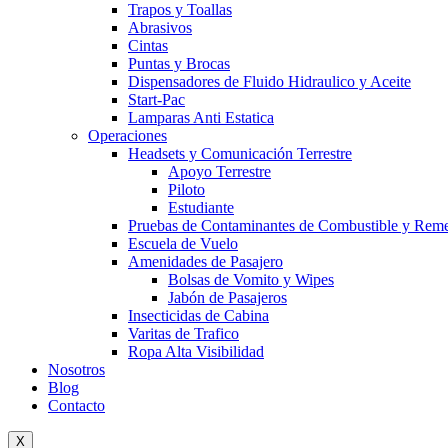
Trapos y Toallas
Abrasivos
Cintas
Puntas y Brocas
Dispensadores de Fluido Hidraulico y Aceite
Start-Pac
Lamparas Anti Estatica
Operaciones
Headsets y Comunicación Terrestre
Apoyo Terrestre
Piloto
Estudiante
Pruebas de Contaminantes de Combustible y Rem
Escuela de Vuelo
Amenidades de Pasajero
Bolsas de Vomito y Wipes
Jabón de Pasajeros
Insecticidas de Cabina
Varitas de Trafico
Ropa Alta Visibilidad
Nosotros
Blog
Contacto
X