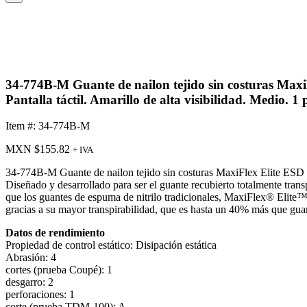
34-774B-M Guante de nailon tejido sin costuras MaxiF
Pantalla táctil. Amarillo de alta visibilidad. Medio. 1 
Item #: 34-774B-M
MXN $
155.82
+ IVA
34-774B-M Guante de nailon tejido sin costuras MaxiFlex Elite ESD ant
Diseñado y desarrollado para ser el guante recubierto totalmente t
que los guantes de espuma de nitrilo tradicionales, MaxiFlex® Elite
gracias a su mayor transpirabilidad, que es hasta un 40% más que guan
Datos de rendimiento
Propiedad de control estático: Disipación estática
Abrasión: 4
cortes (prueba Coupé): 1
desgarro: 2
perforaciones: 1
corte (prueba TDM-100): A