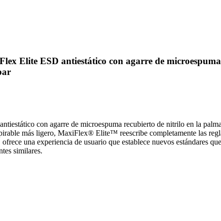
lex Elite ESD antiestático con agarre de microespuma r
par
iestático con agarre de microespuma recubierto de nitrilo en la palma y 
ranspirable más ligero, MaxiFlex® Elite™ reescribe completamente las
™ ofrece una experiencia de usuario que establece nuevos estándares qu
tes similares.