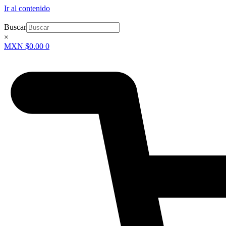
Ir al contenido
Buscar
×
MXN $
0.00
0