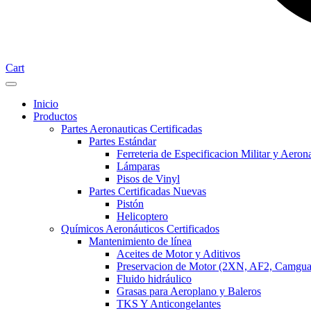
Cart
Inicio
Productos
Partes Aeronauticas Certificadas
Partes Estándar
Ferreteria de Especificacion Militar y Aeron
Lámparas
Pisos de Vinyl
Partes Certificadas Nuevas
Pistón
Helicoptero
Químicos Aeronáuticos Certificados
Mantenimiento de línea
Aceites de Motor y Aditivos
Preservacion de Motor (2XN, AF2, Camgua
Fluido hidráulico
Grasas para Aeroplano y Baleros
TKS Y Anticongelantes