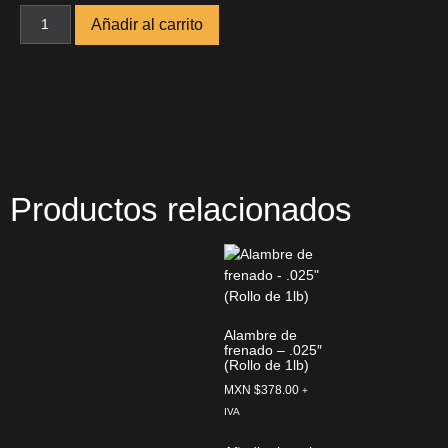
Añadir al carrito
Productos relacionados
Alambre de
frenado – .025″
(Rollo de 1lb)
MXN $
378.00
+
IVA