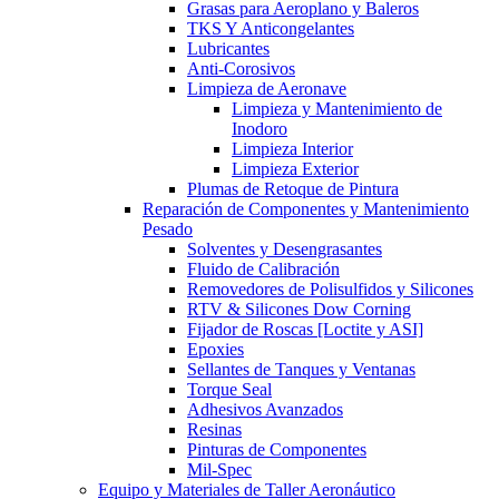
Grasas para Aeroplano y Baleros
TKS Y Anticongelantes
Lubricantes
Anti-Corosivos
Limpieza de Aeronave
Limpieza y Mantenimiento de
Inodoro
Limpieza Interior
Limpieza Exterior
Plumas de Retoque de Pintura
Reparación de Componentes y Mantenimiento
Pesado
Solventes y Desengrasantes
Fluido de Calibración
Removedores de Polisulfidos y Silicones
RTV & Silicones Dow Corning
Fijador de Roscas [Loctite y ASI]
Epoxies
Sellantes de Tanques y Ventanas
Torque Seal
Adhesivos Avanzados
Resinas
Pinturas de Componentes
Mil-Spec
Equipo y Materiales de Taller Aeronáutico