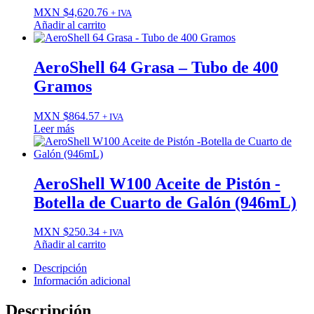
MXN $
4,620.76
+ IVA
Añadir al carrito
AeroShell 64 Grasa – Tubo de 400
Gramos
MXN $
864.57
+ IVA
Leer más
AeroShell W100 Aceite de Pistón -
Botella de Cuarto de Galón (946mL)
MXN $
250.34
+ IVA
Añadir al carrito
Descripción
Información adicional
Descripción