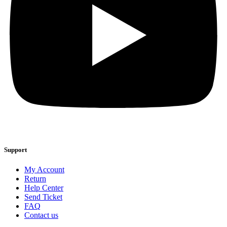
Support
My Account
Return
Help Center
Send Ticket
FAQ
Contact us