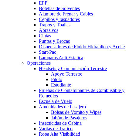
EPP
Botellas de Solventes
Alambre de Frenar y Cables
Cepillos y raspadores
Trapos y Toallas
Abrasivos
Cintas
Puntas y Brocas
Dispensadores de Fluido Hidraulico y Aceite
Start-Pac
Lamparas Anti Estatica
Operaciones
Headsets y Comunicación Terrestre
Apoyo Terrestre
Piloto
Estudiante
Pruebas de Contaminantes de Combustible y
Remedios
Escuela de Vuelo
Amenidades de Pasajero
Bolsas de Vomito y Wipes
Jabón de Pasajeros
Insecticidas de Cabina
Varitas de Trafico
Ropa Alta Visibilidad