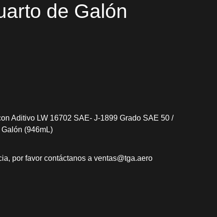
uarto de Galón
con Aditivo LW 16702 SAE- J-1899 Grado SAE 50 /
e Galón (946mL)
ia, por favor contáctanos a
ventas@tga.aero