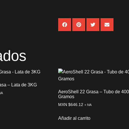
ados
asa – Lata de 3KG
AeroShell 22 Grasa – Tubo de 400
VA
Gramos
MXN $
646.12
+ IVA
Añadir al carrito