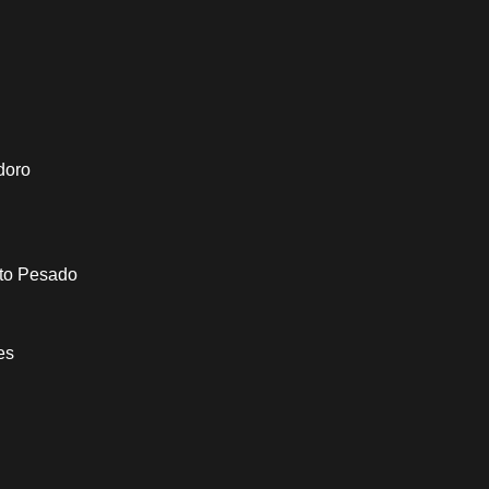
doro
to Pesado
es