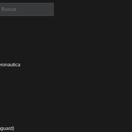
eronautica
mguard)