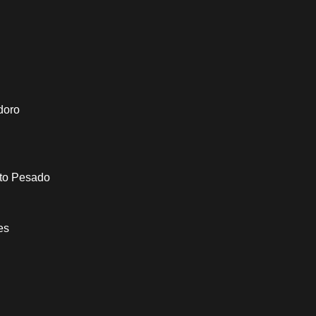
doro
to Pesado
es