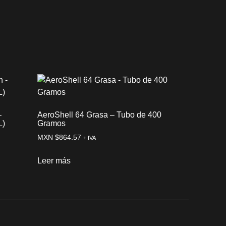
–
AeroShell 64 Grasa – Tubo de 400
L)
Gramos
MXN $
864.57
+ IVA
Leer más