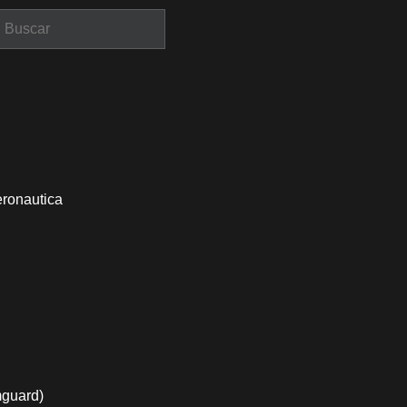
eronautica
mguard)