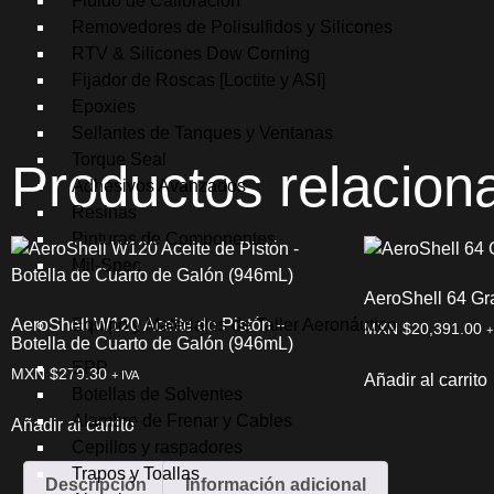
Fluido de Calibración
Removedores de Polisulfidos y Silicones
RTV & Silicones Dow Corning
Fijador de Roscas [Loctite y ASI]
Epoxies
Sellantes de Tanques y Ventanas
Torque Seal
Productos relacion
Adhesivos Avanzados
Resinas
Pinturas de Componentes
Mil-Spec
AeroShell 64 G
AeroShell W120 Aceite de Pistón –
Equipo y Materiales de Taller Aeronáutico
MXN $
20,391.00
+
Botella de Cuarto de Galón (946mL)
EPP
MXN $
279.30
+ IVA
Añadir al carrito
Botellas de Solventes
Alambre de Frenar y Cables
Añadir al carrito
Cepillos y raspadores
Trapos y Toallas
Descripción
Información adicional