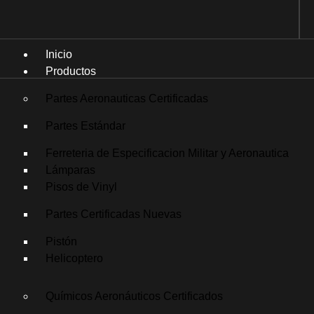
Inicio
Productos
Partes Aeronauticas Certificadas
Partes Estándar
Ferreteria de Especificacion Militar y Aeronautica
Lámparas
Pisos de Vinyl
Partes Certificadas Nuevas
Pistón
Helicoptero
Químicos Aeronáuticos Certificados