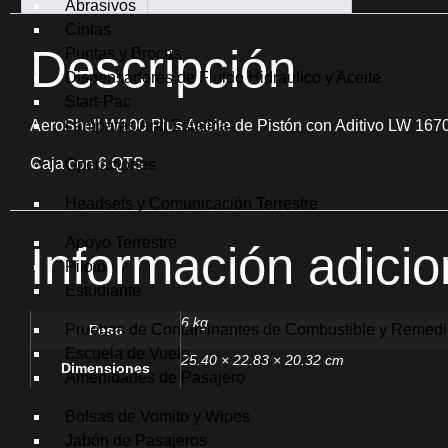
Abrasivos
Cintas
Descripción
Puntas y Brocas
Dispensadores de Fluido Hidraulico y Aceite
Start-Pac
AeroShell W100 Plus Aceite de Pistón con Aditivo LW 167
Lamparas Anti Estatica
Caja con 6 QTS
Operaciones
Headsets y Comunicación Terrestre
Apoyo Terrestre
Información adicio
Piloto
Estudiante
6 kg
Pruebas de Contaminantes de Combustible y Remed
Peso
Escuela de Vuelo
25.40 × 22.83 × 20.32 cm
Dimensiones
Amenidades de Pasajero
Bolsas de Vomito y Wipes
Jabón de Pasajeros