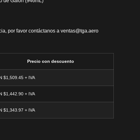
to de Galón (946mL)
ia, por favor contáctanos a
ventas@tga.aero
Precio con descuento
N $
1,509.45
N $
1,442.90
N $
1,343.97