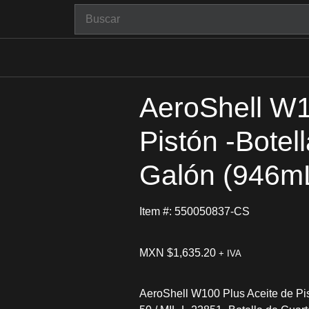
AeroShell W1
Pistón -Botel
Galón (946m
Item #: 550050837-CS
MXN $
1,635.20
+ IVA
AeroShell W100 Plus Aceite de P