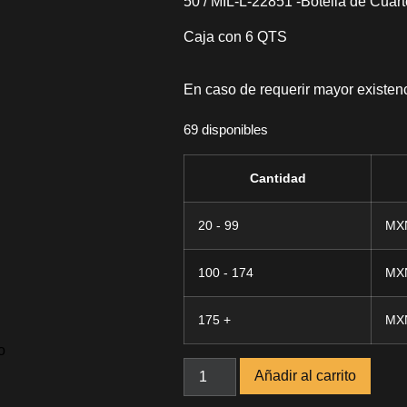
50 / MIL-L-22851 -Botella de Cuar
Caja con 6 QTS
En caso de requerir mayor existenc
69 disponibles
Cantidad
20 - 99
MX
100 - 174
MX
175 +
MX
o
Añadir al carrito