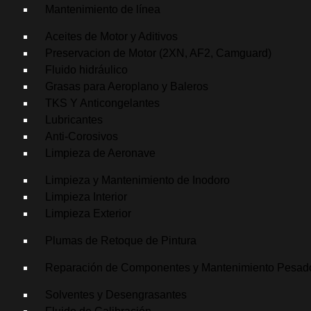
Mantenimiento de línea
Aceites de Motor y Aditivos
Preservacion de Motor (2XN, AF2, Camguard)
Fluido hidráulico
Grasas para Aeroplano y Baleros
TKS Y Anticongelantes
Lubricantes
Anti-Corosivos
Limpieza de Aeronave
Limpieza y Mantenimiento de Inodoro
Limpieza Interior
Limpieza Exterior
Plumas de Retoque de Pintura
Reparación de Componentes y Mantenimiento Pesad
Solventes y Desengrasantes