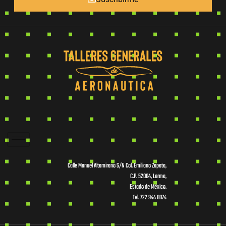
Calle Manuel Altamirano S/N Col. Emiliano Zapata,
C.P. 52004, Lerma,
Estado de México.
Tel. 722 944 8074