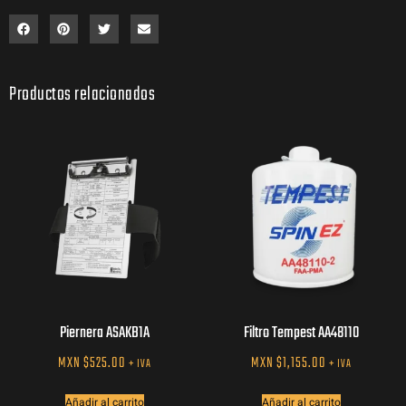
Productos relacionados
Piernera ASAKB1A
Filtro Tempest AA48110
MXN $
525.00
MXN $
1,155.00
+ IVA
+ IVA
Añadir al carrito
Añadir al carrito