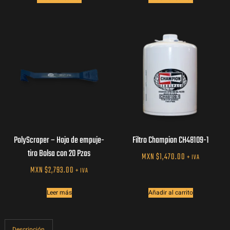
PolyScraper – Hoja de empuje-
Filtro Champion CH48109-1
tiro Bolsa con 20 Pzas
MXN $
1,470.00
+ IVA
MXN $
2,793.00
+ IVA
Leer más
Añadir al carrito
Descripción