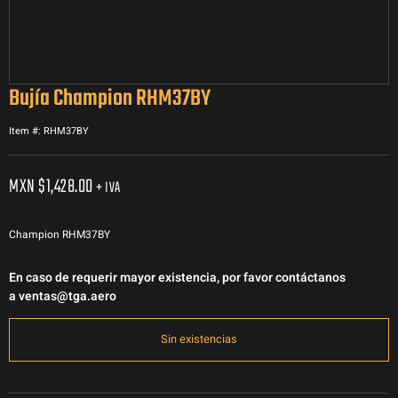
Bujía Champion RHM37BY
Item #: RHM37BY
MXN $
1,428.00
+ IVA
Champion
RHM37BY
En caso de requerir mayor existencia, por favor contáctanos
a
ventas@tga.aero
Sin existencias