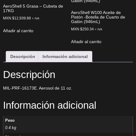
AeroShell 5 Grasa – Cubeta de
17KG
AeroShell W100 Aceite de
Pistón -Botella de Cuarto de
MXN $
12,939.88
+ IVA
Galón (946mL)
MXN $
250.34
+ IVA
Añadir al carrito
Añadir al carrito
Descripción
Información adicional
Descripción
MIL-PRF-16173E. Aerosol de 11 oz.
Información adicional
Peso
0.4 kg