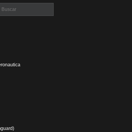
eronautica
mguard)