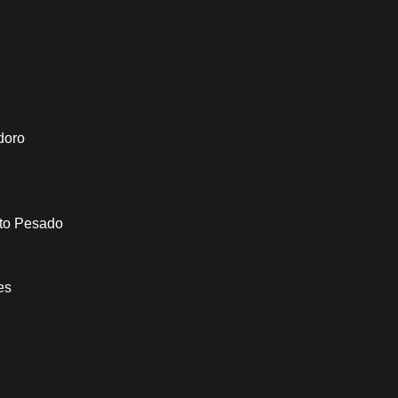
doro
to Pesado
es