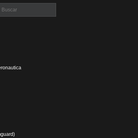
eronautica
mguard)