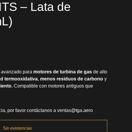
TS – Lata de
mL)
te avanzado para
motores de turbina de gas
de alto
dad termooxidativa
,
menos residuos de carbono
y
iento
. Compatible con motores antiguos que
ia, por favor contáctanos a
ventas@tga.aero
Sin existencias