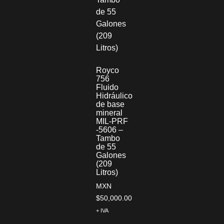
Royco
756
Fluido
Hidráulico
de base
mineral
MIL-PRF
-5606 –
Tambo
de 55
Galones
(209
Litros)
MXN
$
50,000.00
+ IVA