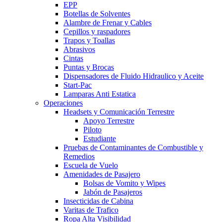
EPP
Botellas de Solventes
Alambre de Frenar y Cables
Cepillos y raspadores
Trapos y Toallas
Abrasivos
Cintas
Puntas y Brocas
Dispensadores de Fluido Hidraulico y Aceite
Start-Pac
Lamparas Anti Estatica
Operaciones
Headsets y Comunicación Terrestre
Apoyo Terrestre
Piloto
Estudiante
Pruebas de Contaminantes de Combustible y
Remedios
Escuela de Vuelo
Amenidades de Pasajero
Bolsas de Vomito y Wipes
Jabón de Pasajeros
Insecticidas de Cabina
Varitas de Trafico
Ropa Alta Visibilidad