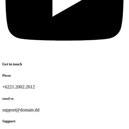
Get in touch
Phone
+6221.2002.2012
email us
support@domain.tld
Support