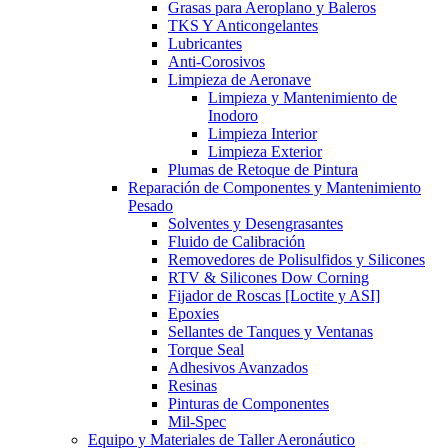
Grasas para Aeroplano y Baleros
TKS Y Anticongelantes
Lubricantes
Anti-Corosivos
Limpieza de Aeronave
Limpieza y Mantenimiento de
Inodoro
Limpieza Interior
Limpieza Exterior
Plumas de Retoque de Pintura
Reparación de Componentes y Mantenimiento
Pesado
Solventes y Desengrasantes
Fluido de Calibración
Removedores de Polisulfidos y Silicones
RTV & Silicones Dow Corning
Fijador de Roscas [Loctite y ASI]
Epoxies
Sellantes de Tanques y Ventanas
Torque Seal
Adhesivos Avanzados
Resinas
Pinturas de Componentes
Mil-Spec
Equipo y Materiales de Taller Aeronáutico