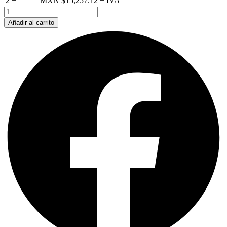
2 +
MXN $
15,257.12
AeroShell
64
Añadir al carrito
Grasa
-
Tubo
de
400
Gramos
Caja
30
Tubos
cantidad