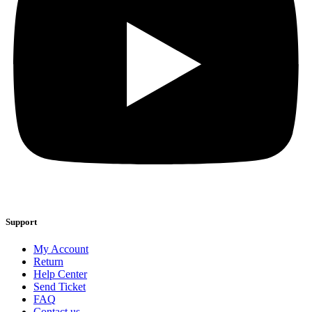
Support
My Account
Return
Help Center
Send Ticket
FAQ
Contact us