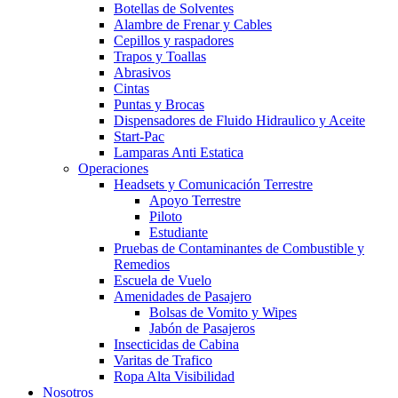
Botellas de Solventes
Alambre de Frenar y Cables
Cepillos y raspadores
Trapos y Toallas
Abrasivos
Cintas
Puntas y Brocas
Dispensadores de Fluido Hidraulico y Aceite
Start-Pac
Lamparas Anti Estatica
Operaciones
Headsets y Comunicación Terrestre
Apoyo Terrestre
Piloto
Estudiante
Pruebas de Contaminantes de Combustible y
Remedios
Escuela de Vuelo
Amenidades de Pasajero
Bolsas de Vomito y Wipes
Jabón de Pasajeros
Insecticidas de Cabina
Varitas de Trafico
Ropa Alta Visibilidad
Nosotros