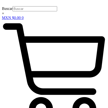
Ir
al
Buscar
contenido
×
MXN $
0.00
0