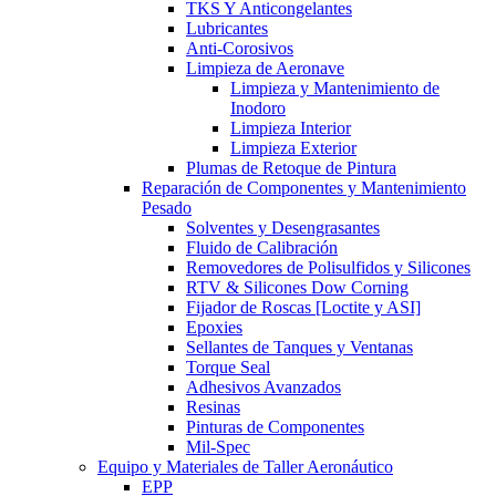
TKS Y Anticongelantes
Lubricantes
Anti-Corosivos
Limpieza de Aeronave
Limpieza y Mantenimiento de
Inodoro
Limpieza Interior
Limpieza Exterior
Plumas de Retoque de Pintura
Reparación de Componentes y Mantenimiento
Pesado
Solventes y Desengrasantes
Fluido de Calibración
Removedores de Polisulfidos y Silicones
RTV & Silicones Dow Corning
Fijador de Roscas [Loctite y ASI]
Epoxies
Sellantes de Tanques y Ventanas
Torque Seal
Adhesivos Avanzados
Resinas
Pinturas de Componentes
Mil-Spec
Equipo y Materiales de Taller Aeronáutico
EPP