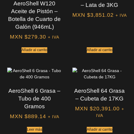
AeroShell W120
– Lata de 3KG
Aceite de Pistón –
MXN $
3,851.02
+ IVA
Botella de Cuarto de
Galón (946mL)
MXN $
279.30
+ IVA
Añadir al carrito
Añadir al carrito
AeroShell 6 Grasa –
AeroShell 64 Grasa
Tubo de 400
– Cubeta de 17KG
Gramos
MXN $
20,391.00
+
IVA
MXN $
889.14
+ IVA
Leer más
Añadir al carrito