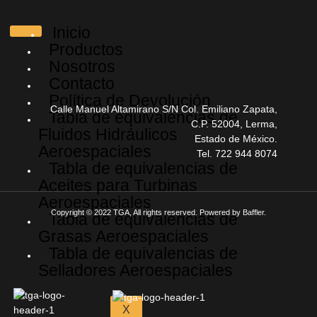
Inicio
Productos
Nosotros
Contacto
Política de Devolución
Calle Manuel Altamirano S/N Col. Emiliano Zapata,
Tabla de equivalencias de
C.P. 52004, Lerma,
Fluidos Hidráulicos
Estado de México.
Aeroespaciales
Tel. 722 944 8074
Tabla de equivalencias de
Aceites para Turbinas
Aeroespaciales
Copyright © 2022 TGA, All rights reserved. Powered by Baffler.
Tabla de equivalencias de
Grasas Aeroespaciales
Tabla de equivalencias de
Selladores Aeroespaciales
X